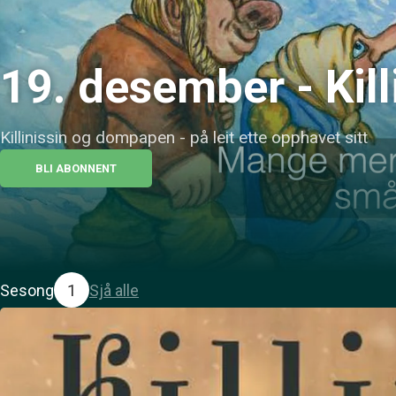
19. desember - Kil
Killinissin og dompapen - på leit ette opphavet sitt
BLI ABONNENT
Sesong
1
Sjå alle