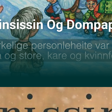
linsissin Og Dompa