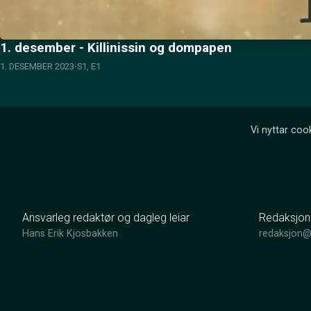
1. desember - Killinissin og dompapen
1. DESEMBER 2023
S1, E1
Vi nyttar cook
Ansvarleg redaktør og dagleg leiar
Redaksjon
Hans Erik Kjosbakken
redaksjon@