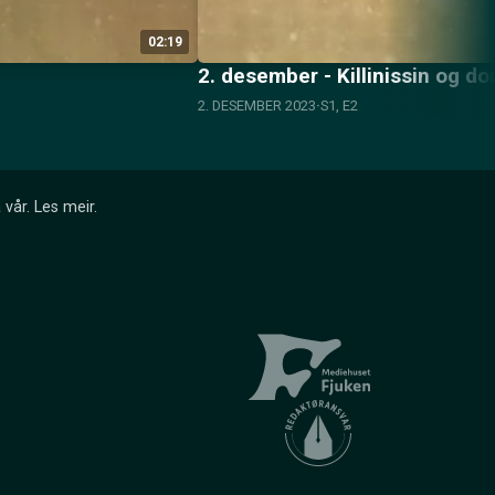
02:19
2. desember - Killinissin og 
2. DESEMBER 2023
S1, E2
 vår.
Les meir
.