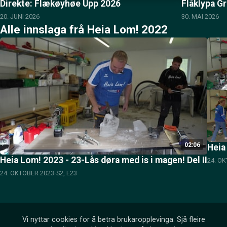
Direkte: Flækøyhøe Upp 2026
Flåklypa G
20. JUNI 2026
30. MAI 2026
Alle innslaga frå Heia Lom! 2022
02:06
Heia
Heia Lom! 2023 - 23-Lås døra med is i magen! Del II
24. O
24. OKTOBER 2023
S2, E23
Vi nyttar cookies for å betra brukaropplevinga. Sjå fleire