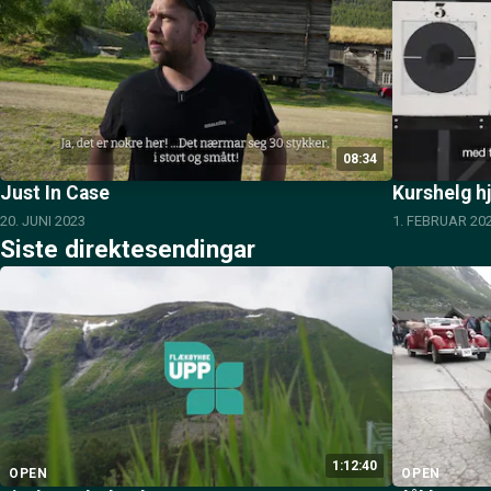
08:34
Just In Case
Kurshelg hj
20. JUNI 2023
1. FEBRUAR 20
Siste direktesendingar
1:12:40
OPEN
OPEN