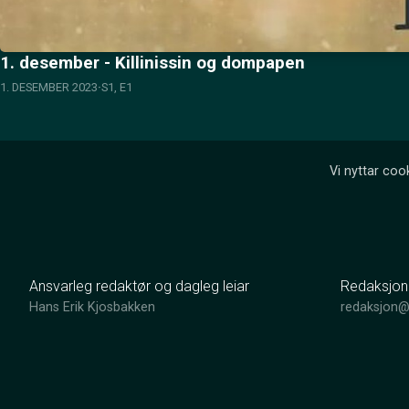
1. desember - Killinissin og dompapen
1. DESEMBER 2023
S1, E1
Vi nyttar cook
Ansvarleg redaktør og dagleg leiar
Redaksjon
Hans Erik Kjosbakken
redaksjon@