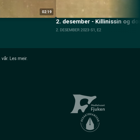
02:19
2. desember - Killinissin og 
2. DESEMBER 2023
S1, E2
 vår.
Les meir
.