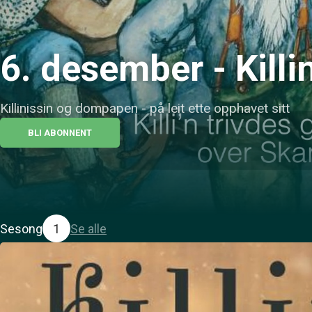
6. desember - Kil
Killinissin og dompapen - på leit ette opphavet sitt
BLI ABONNENT
Sesong
1
Se alle