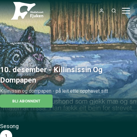
10. desember - Killinsissin Og
Dompapen
Killinissin og dompapen - på leit ette opphavet sitt
BLI ABONNENT
Sesong
1