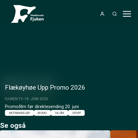
Flækøyhøe Upp Promo 2026
FJUKEN-TV
18. JUNI 2026
Promofilm før direktesending 20. juni
MOTBAKKELØP
BISMO
SKJÅK
SPORT
Se også