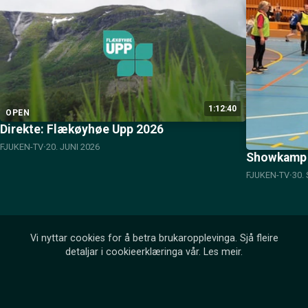
1:12:40
OPEN
Direkte: Flækøyhøe Upp 2026
FJUKEN-TV
20. JUNI 2026
Showkamp 
FJUKEN-TV
30.
Vi nyttar cookies for å betra brukaropplevinga. Sjå fleire
detaljar i cookieerklæringa vår.
Les meir
.