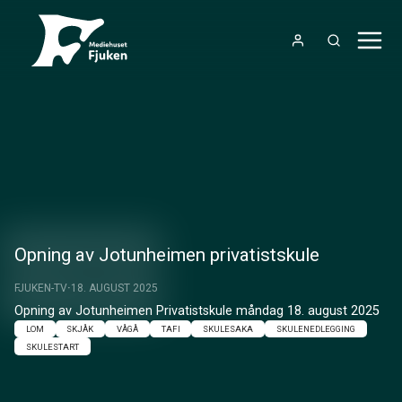
Opning av Jotunheimen privatistskule
FJUKEN-TV
18. AUGUST 2025
Opning av Jotunheimen Privatistskule måndag 18. august 2025
LOM
SKJÅK
VÅGÅ
TAFI
SKULESAKA
SKULENEDLEGGING
SKULESTART