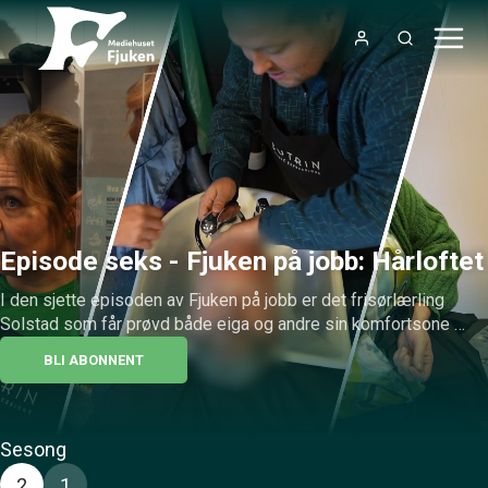
Episode seks - Fjuken på jobb: Hårloftet
I den sjette episoden av Fjuken på jobb er det frisørlærling 
Solstad som får prøvd både eiga og andre sin komfortsone 
innanfor faget frisør og butikkmedarbeidar på Hårloftet i Lom!
BLI ABONNENT
Sesong
2
1