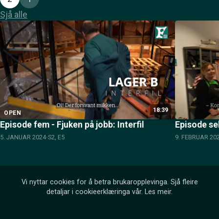
Sjå alle
18:39
OPEN
Episode fem - Fjuken på jobb: Interfil
Episode sek
5. JANUAR 2024
S2, E5
9. FEBRUAR 20
Vi nyttar cookies for å betra brukaropplevinga. Sjå fleire
detaljar i cookieerklæringa vår.
Les meir
.