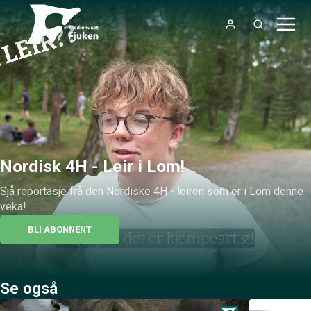
Nordisk 4H - Leir i Lom!
Sjå reportasje frå den Nordiske 4H - leiren som er i Lom denne 
veka!
BLI ABONNENT
Se også