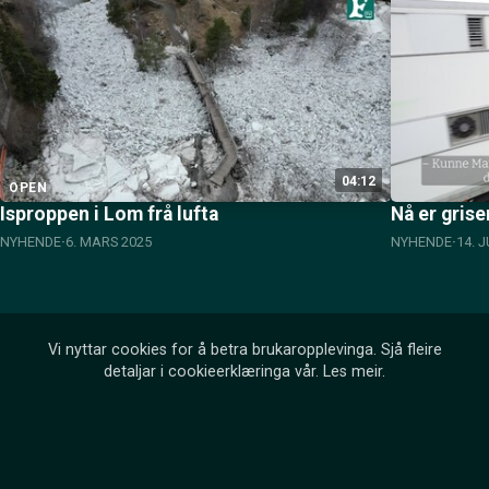
04:12
OPEN
Isproppen i Lom frå lufta
Nå er grise
NYHENDE
6. MARS 2025
NYHENDE
14. J
Vi nyttar cookies for å betra brukaropplevinga. Sjå fleire
detaljar i cookieerklæringa vår.
Les meir
.