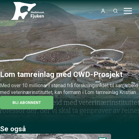
Lom tamreinlag med CWD-Prosjekt
Med over 10 millionar i stønad frå forskningsrådet til samarbeid 
med veterinærinstituttet, kan formann i Lom tamreinlag Kristian 
Kjæstad fortelja om eit spanande prosjekt her på Fjuken-TV!
BLI ABONNENT
Se også