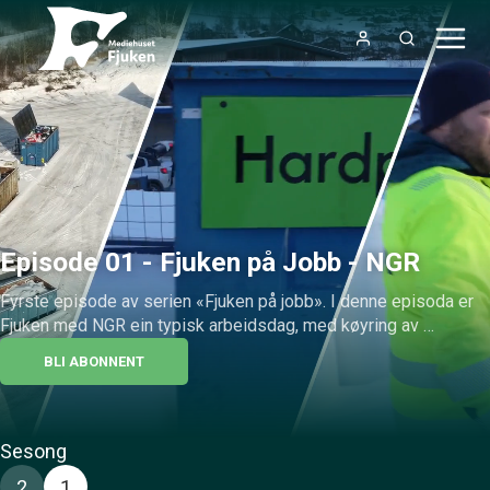
Episode 01 - Fjuken på Jobb - NGR
Fyrste episode av serien «Fjuken på jobb». I denne episoda er 
Fjuken med NGR ein typisk arbeidsdag, med køyring av 
komprimatorbil og sortering av avfall på miljøstasjonen.
BLI ABONNENT
Sesong
2
1