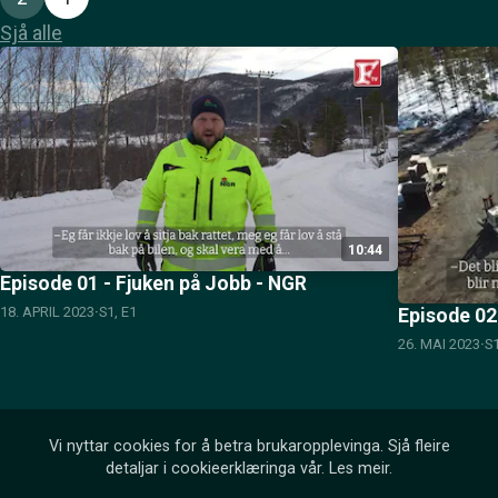
Sjå alle
10:44
Episode 01 - Fjuken på Jobb - NGR
18. APRIL 2023
S1, E1
Episode 02
26. MAI 2023
S1
Vi nyttar cookies for å betra brukaropplevinga. Sjå fleire
detaljar i cookieerklæringa vår.
Les meir
.