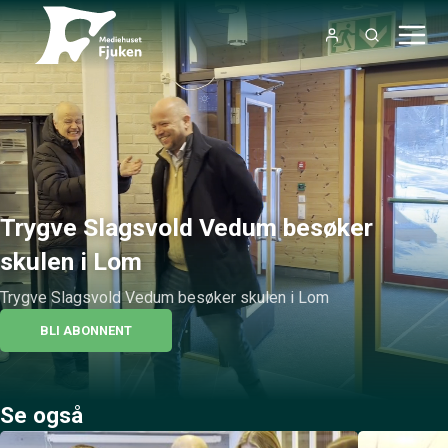
Trygve Slagsvold Vedum besøker
skulen i Lom
Trygve Slagsvold Vedum besøker skulen i Lom
BLI ABONNENT
Se også