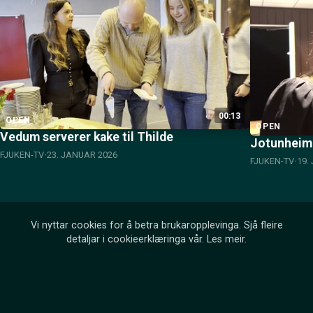
00:13
OPEN
OPEN
Vedum serverer kake til Thilde
Jotunheime
FJUKEN-TV
23. JANUAR 2026
FJUKEN-TV
19.
Vi nyttar cookies for å betra brukaropplevinga. Sjå fleire
detaljar i cookieerklæringa vår.
Les meir
.