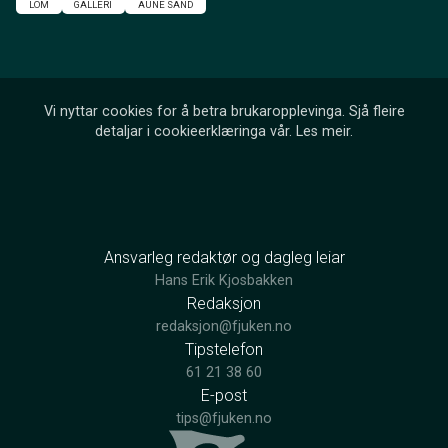
LOM
GALLERI
AUNE SAND
Vi nyttar cookies for å betra brukaropplevinga. Sjå fleire
detaljar i cookieerklæringa vår.
Les meir
.
Ansvarleg redaktør og dagleg leiar
Hans Erik Kjosbakken
Redaksjon
redaksjon@fjuken.no
Tipstelefon
61 21 38 60
E-post
tips@fjuken.no