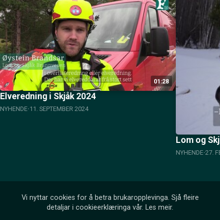
01:28
Elveredning i Skjåk 2024
NYHENDE
11. SEPTEMBER 2024
Lom og Skj
NYHENDE
27. 
Vi nyttar cookies for å betra brukaropplevinga. Sjå fleire
detaljar i cookieerklæringa vår.
Les meir
.