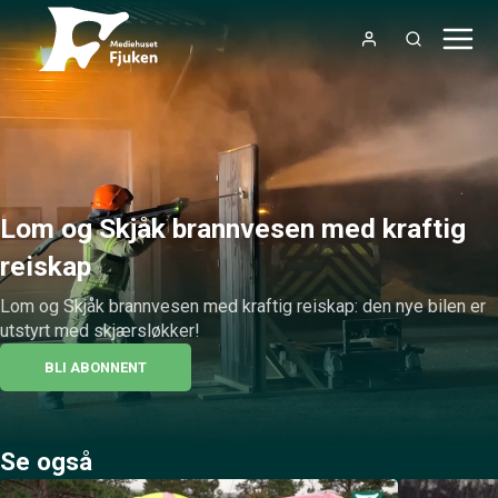
Lom og Skjåk brannvesen med kraftig
reiskap
Lom og Skjåk brannvesen med kraftig reiskap: den nye bilen er 
utstyrt med skjærsløkker!
BLI ABONNENT
Se også