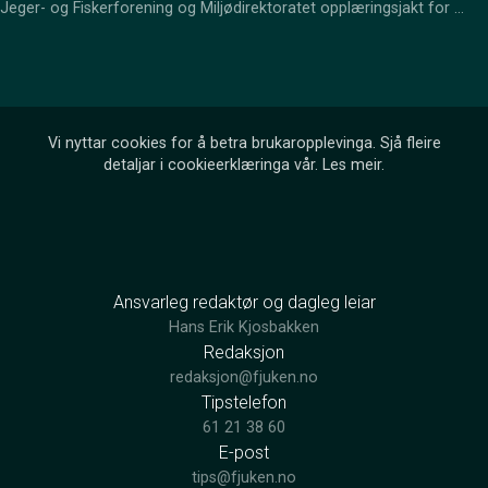
Jeger- og Fiskerforening og Miljødirektoratet opplæringsjakt for 
ungdommar. Seks ungdommar frå Lom og Vågå fekk prøva seg som 
storviltjegerar i lag med erfarne jegerar.
Vi nyttar cookies for å betra brukaropplevinga. Sjå fleire
detaljar i cookieerklæringa vår.
Les meir
.
Ansvarleg redaktør og dagleg leiar
Hans Erik Kjosbakken
Redaksjon
redaksjon@fjuken.no
Tipstelefon
61 21 38 60
E-post
tips@fjuken.no