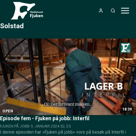
Solstad
18:39
OPEN
Episode fem - Fjuken på jobb: Interfil
FJUKEN PÅ JOBB
5. JANUAR 2024
S2, E5
I denne episoden har «Fjuken på jobb» vore på besøk på Interfil i 