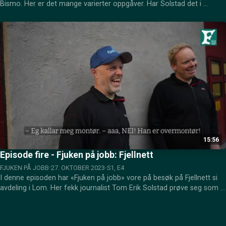
Bismo. Her er det mange varierter oppgåver. Har Solstad det i 
fingrane tru?
15:56
Episode fire - Fjuken på jobb: Fjellnett
FJUKEN PÅ JOBB
27. OKTOBER 2023
S1, E4
I denne episoden har «Fjuken på jobb» vore på besøk på Fjellnett si 
avdeling i Lom. Her fekk journalist Tom Erik Solstad prøve seg som 
montørlærling.